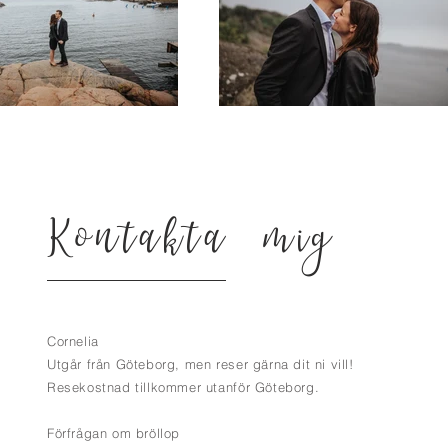
Kontakta mig
B
Cornelia
Utgår från Göteborg, men reser gärna dit ni vill!
@2023 by Charlotte McC
Resekostnad tillkommer utanför Göteborg.
Förfrågan om bröllop