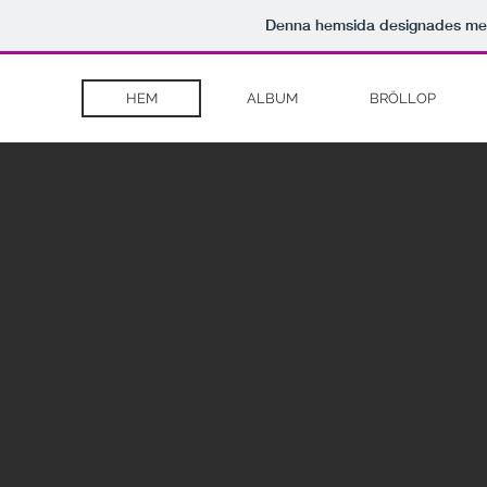
Denna hemsida designades m
HEM
ALBUM
BRÖLLOP